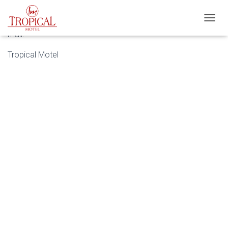
Você receberá uma confirmação da sua reserva por e-
A
mail!
L
T
Tropical Motel
E
R
N
A
R
N
A
V
E
G
A
Ç
Ã
O