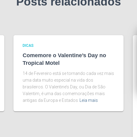
Posts relacionados
DICAS
Comemore o Valentine’s Day no
Tropical Motel
14 de Fevereiro está se tornando cada vez mais
uma data muito especial na vida dos
brasileiros. O Valentine’s Day, ou Dia de São
Valentim, é uma das comemorações mais
antigas da Europa e Estados
Leia mais