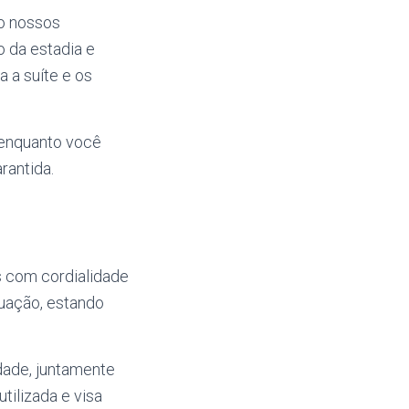
lo nossos
o da estadia e
 a suíte e os
 enquanto você
rantida.
 com cordialidade
tuação, estando
dade, juntamente
tilizada e visa