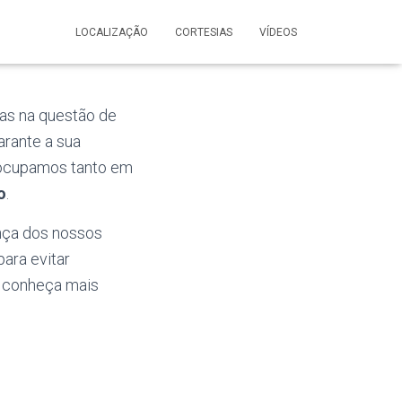
LOCALIZAÇÃO
CORTESIAS
VÍDEOS
nas na questão de
arante a sua
reocupamos tanto em
o
.
nça dos nossos
ara evitar
, conheça mais